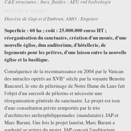
C&E structures ; Inex, fluides ; AEV, vrd hydrologie
VIDÉOS
REMERCIEMENTS
MAÎTRISE D'OUVRAGE
Diocèse de Gap et d'Embrun, AMO : Engenor
PUBLICATIONS
TÉLÉCHARGEMENTS
Superficie : 60 ha ; coût : 25.000.000 euros HT ;
réorganisation du sanctuaire, création d'un msuée, d'une
nouvelle église, dun auditorium, d'hôtellerie, de
SUIVEZ NOUS SUR
FACEBOOK
logements pour les prêtres, d'une laison entre la nouvelle
église et la basilique.
Conséquence de la reconnaissance en 2004 par le Vatican
des miracles opérés au XVII° siècle par la voyante Benoite
Rancurel, le site de pèlerinage de Notre Dame du Laus fait
l'objet d'un surcroît de pèlerins et nécessite une
réorganisation générale du sanctuaire. Le projet est issu
d'une consultation privée remportée par le trio
d'architectes atelierphilippemadec (mandataire), JAP et
Marc Barani. Une fois le projet lauréat, Marc Barani a
souhaité se retirer du projet, JAP conçoit l'auditorium,