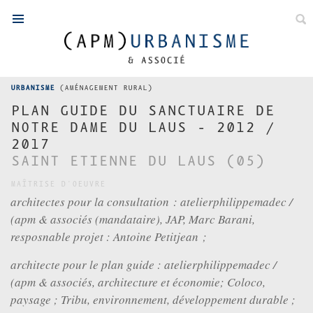
FR
/
EN
URBANISME
(AMÉNAGEMENT RURAL)
PLAN GUIDE DU SANCTUAIRE DE
NOTRE DAME DU LAUS - 2012 /
ARCHITECTURE
2017
SAINT ETIENNE DU LAUS (05)
ACTUALITÉS
MAÎTRISE D'OEUVRE
RÉALISATIONS
architectes pour la consultation : atelierphilippemadec /
CONCOURS
(apm & associés (mandataire), JAP, Marc Barani,
resposnable projet : Antoine Petitjean ;
PHILIPPE MADEC
L'ÉQUIPE
architecte pour le plan guide : atelierphilippemadec /
DISTINCTIONS
(apm & associés, architecture et économie; Coloco,
paysage ; Tribu, environnement, développement durable ;
CONTACT