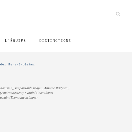
L'ÉQUIPE
DISTINCTIONS
des Murs-à-pêches
banisme), responsable projet : Antoine Petitjean ;
(Environnement) ; Initial Consultants
turbain (Économie urbaine)