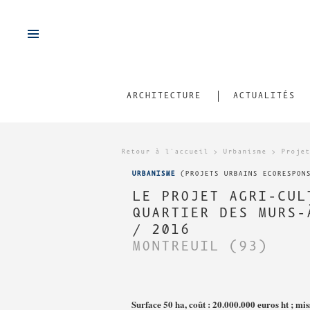
FR
/
EN
ARCHITECTURE
ACTUALITÉS
CONTACT
Retour à l'accueil
>
Urbanisme
>
Projet
VIDÉOS
URBANISME
(PROJETS URBAINS ECORESPONS
LE PROJET AGRI-CUL
REMERCIEMENTS
QUARTIER DES MURS-
PUBLICATIONS
/ 2016
MONTREUIL (93)
TÉLÉCHARGEMENTS
SUIVEZ NOUS SUR
FACEBOOK
Surface 50 ha, coût : 20.000.000 euros ht ; mi