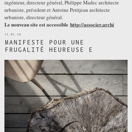
ingénieur, directeur général, Philippe Madec architecte
VIDÉOS
urbaniste, président et Antoine Petitjean architecte
REMERCIEMENTS
urbaniste, directeur général.
PUBLICATIONS
Le nouveau site est accessible
http://associer.archi
TÉLÉCHARGEMENTS
31.01.18
MANIFESTE POUR UNE
SUIVEZ NOUS SUR
FACEBOOK
FRUGALITÉ HEUREUSE E