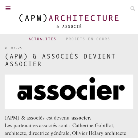
FR
/
EN
ACTUALITÉS
PROJETS EN COURS
01.03.25
(APM) & ASSOCIÉS DEVIENT
URBANISME
ASSOCIER
ACTUALITÉS
RÉALISATIONS
CONCOURS
PHILIPPE MADEC
L'ÉQUIPE
associer.
(APM) & associés est devenu
DISTINCTIONS
Les partenaires associés sont : Catherine Gobillot,
CONTACT
architecte, directrice générale, Olivier Hélary architecte